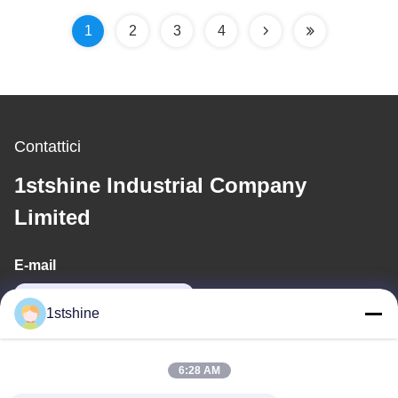
legno
1
2
3
4
Contattici
1stshine Industrial Company
Limited
E-mail
oprta@1stshine.com
1stshine
Il nostro indirizzo
6:28 AM