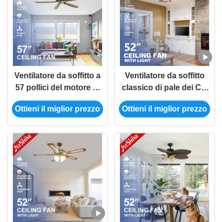
Ventilatore da soffitto a
Ventilatore da soffitto
57 pollici del motore di
classico di pale dei CB
CC di basso profilo
SAA ETL 5 con luce per
Ottieni il miglior prezzo
Ottieni il miglior prezzo
della fattoria con
il salone
telecomando