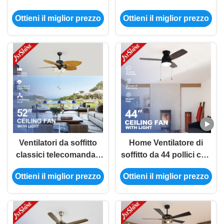
del ventilatore da
d'energia a 52 pollici del
Ottieni il miglior prezzo
Ottieni il miglior prezzo
soffitto di CA commuta
fiore dei ventilatori da
4 pale del MDF
soffitto classici
decorativi dell'hotel
Ventilatori da soffitto
Home Ventilatore di
classici telecomandati
soffitto da 44 pollici con
del motore silenzioso
commutatore a catena
Ottieni il miglior prezzo
Ottieni il miglior prezzo
con le cinque pale
di luce e trazione 45W
leggere
AC Motor