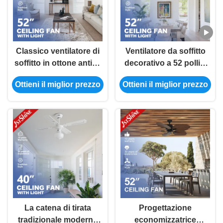
Classico ventilatore di
Ventilatore da soffitto
soffitto in ottone antico
decorativo a 52 pollici
con motore a catena di
telecomandato della
Ottieni il miglior prezzo
Ottieni il miglior prezzo
trazione leggera AC 5
fattoria con 5 luci
Mdf Blade
La catena di tirata
Progettazione
tradizionale moderna
economizzatrice