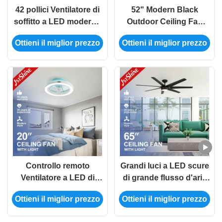
42 pollici Ventilatore di
52" Modern Black
soffitto a LED moderno
Outdoor Ceiling Fan
DC Motor MDF Blade
Remote Control Alti giri
Ottieni il miglior prezzo
Ottieni il miglior prezzo
Ventilatore di soffitto a
al minuto
LED remoto
Controllo remoto
Grandi luci a LED scure
Ventilatore a LED di
di grande flusso d'aria
soffitto moderno
ventilatori di soffitto
Ottieni il miglior prezzo
Ottieni il miglior prezzo
camera da letto interna
moderni con luci a led 7
6 velocità Dc motore
ABS lame