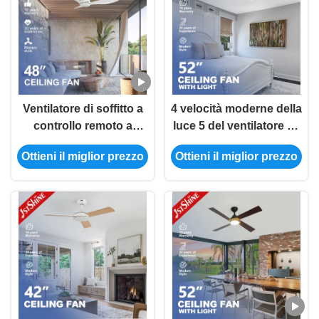
Ventilatore di soffitto a
4 velocità moderne della
controllo remoto a
luce 5 del ventilatore da
risparmio energetico
soffitto di pala del MDF
Ottieni il miglior prezzo
Ottieni il miglior prezzo
con 3 lame di plastica in
LED telecomandate per
colore bianco
la camera da letto