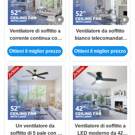
Ventilatore di soffitto a
Ventilatore da soffitto
corrente continua con
bianco telecomandato
luce 3 lame ABS
di velocità del motore 6
Ottieni il miglior prezzo
Ottieni il miglior prezzo
Riduzione del rumore
di CC con 4 lame del
per la scuola
MDF
Un ventilatore da
Ventilatore di soffitto a
soffitto di 5 pale con il
LED moderno da 42