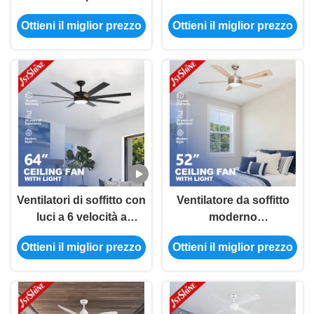
ventilatore da soffitto
pollici, reversibile a 6
Ottieni il miglior prezzo
Ottieni il miglior prezzo
principale moderno a
velocità, con lame MDF
distanza leggero del
motore a corrente
alternata 3-Speed
Ventilatori di soffitto con
Ventilatore da soffitto
luci a 6 velocità a
moderno
controllo remoto
telecomandato dell'OEM
Ottieni il miglior prezzo
Ottieni il miglior prezzo
LED con le 5 pale
leggere del MDF