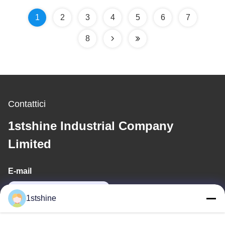
1
2
3
4
5
6
7
8
Contattici
1stshine Industrial Company
Limited
E-mail
oprta@1stshine.com
1stshine