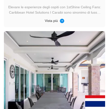
Elevare le esperienze degli ospiti con 1stShine Ceiling Fans:
Caribbean Hotel Solutions I Caraibi sono sinonimo di lusso,
relax e cultura vivace, attirando viaggiatori in cerca di
Vista più
soggiorni indimenticabili.e la sostenibilità è essenzialeI
ventilatori di soffitto 1stShine sono l'aggiunta perfetta ...