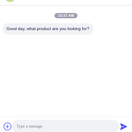
oprta@1stshine.com
10:37 AM
Il nostro indirizzo
Good day, what product are you looking for?
Indirizzo
No.126, viale dello zhongheng, villaggio di baoyu, città henglan,
città di Zhongshan, provincia del Guangdong, Cina
Telefono
86--18126432925
Norme sulla privacy
|
Mappa del sito
Buona qualità della Cina Ventilatore da soffitto a distanza del LED
Fornitore. © di Copyright -2026 1stshine Industrial Company
Limited . Tutti i diritti riservati.