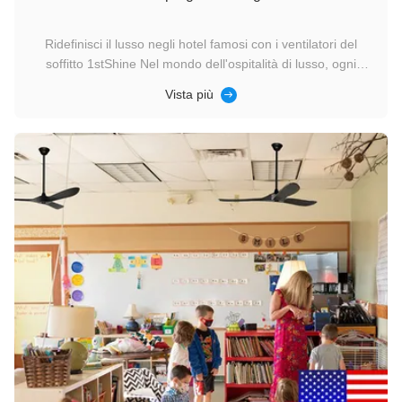
Ridefinisci il lusso negli hotel famosi con i ventilatori del
soffitto 1stShine Nel mondo dell'ospitalità di lusso, ogni
dettaglio conta: dal servizio impeccabile al design elegante,
Vista più
gli alberghi famosi si sforzano sempre di offrire agli ospiti
un'esperienza indimenticabile.I ventilatori di soffitto ...