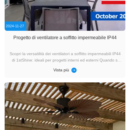
2024-11-27
Progetto di ventilatore a soffitto impermeabile IP44
Scopri la versatilità dei ventilatori a soffitto impermeabili IP44
di 1stShine: ideali per progetti interni ed esterni Quando si
progettano spazi esposti all'umidità o all'umidità, è essenziale
Vista più
un ventilatore di soffitto affidabile e durevole.Il ventilatore a
soffitto impermeabile 1stShine IP44 è la ...