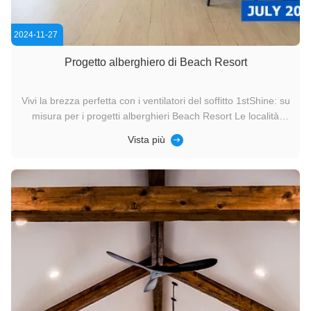
2024-11-27
Progetto alberghiero di Beach Resort
Vivi la brezza perfetta con i ventilatori del soffitto 1stShine: su
misura per i progetti alberghieri Beach Resort Le località
balneari sono sinonimo di relax, lusso e di un'abbraccio
Vista più
rilassante della natura.I ventilatori di soffitto 1stShine sono la
soluzione definitiva per i progetti alberghieri ...