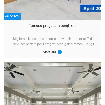
2024-11-27
Famoso progetto alberghiero
Migliora il lusso e il comfort con i ventilatori per soffitti
1stShine: perfetti per i progetti alberghieri famosi Per gli
alberghi di lusso e per i marchi di ristorazione di fama
Vista più
mondiale, offrire un'esperienza eccezionale agli ospiti è
fondamentale.I ventilatori di soffitto 1stShine danno vita a ...