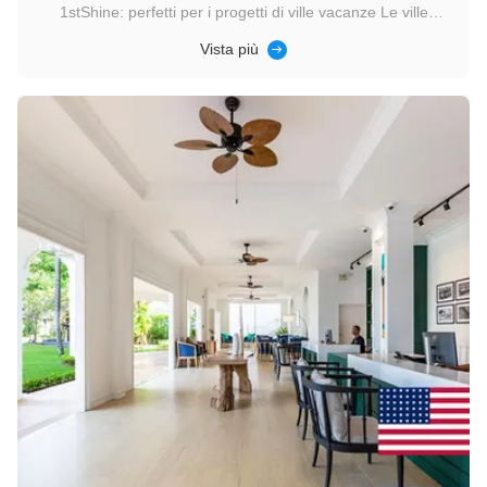
1stShine: perfetti per i progetti di ville vacanze Le ville
vacanze sono un santuario per il relax, offrendo agli ospiti
Vista più
una fuga lussuosa dalla vita quotidiana.I ventilatori di soffitto
sono un'aggiunta essenzialeCombinando un design ...