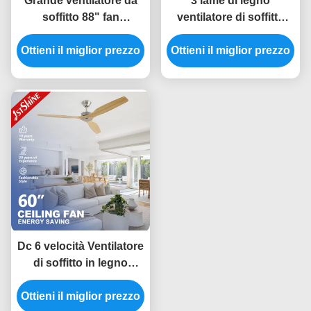
Grande ventilatore da
3 lame di legno
soffitto 88" fan
ventilatore di soffitto
economizzatore
basso profilo silenzioso
Ottieni il miglior prezzo
d'energia di legno
Ottieni il miglior prezzo
risparmio energetico
solido del motore di CC
motore a corrente
della pala per l'ufficio
continua flush
montaggio 52 pollici
Dc 6 velocità Ventilatore
di soffitto in legno
massello Controllo
Ottieni il miglior prezzo
remoto Decorativo