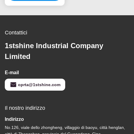
interno
Contattici
1stshine Industrial Company
Limited
E-mail
oprta@1stshine.com
Il nostro indirizzo
Indirizzo
No.126, viale dello zhongheng, villaggio di baoyu, città henglan,
città di Zhongshan, provincia del Guangdong, Cina