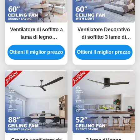
Ventilatore di soffitto a
Ventilatore Decorativo
lama di legno
di soffitto 3 lame di
decorativo per hotel
legno DC 6 velocità
Ottieni il miglior prezzo
con telecomando a
Ottieni il miglior prezzo
telecomando basso
motore a corrente
rumore
continua