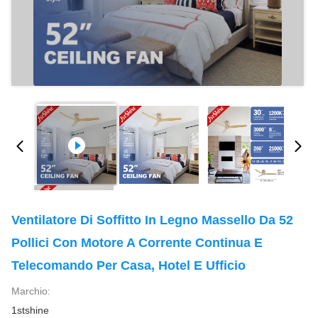
Ventilatore Di Soffitto In Legno Massello Da 52
Pollici Con Motore A Corrente Continua E
Telecomando Per Casa, Hotel E Ufficio
Marchio:
1stshine