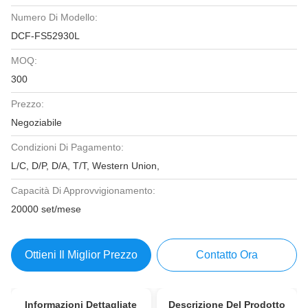
Numero Di Modello:
DCF-FS52930L
MOQ:
300
Prezzo:
Negoziabile
Condizioni Di Pagamento:
L/C, D/P, D/A, T/T, Western Union,
Capacità Di Approvvigionamento:
20000 set/mese
Ottieni Il Miglior Prezzo
Contatto Ora
Informazioni Dettagliate
Descrizione Del Prodotto