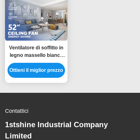
Ventilatore di soffitto in
legno massello bianco
interno moderno con
Ottieni il miglior prezzo
motore DC a controllo
remoto
Contattici
1stshine Industrial Company
Limited