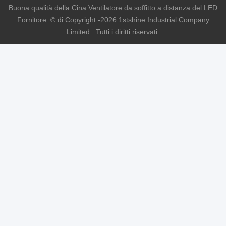
Buona qualità della Cina Ventilatore da soffitto a distanza del LED
Fornitore. © di Copyright -2026 1stshine Industrial Company
Limited . Tutti i diritti riservati.