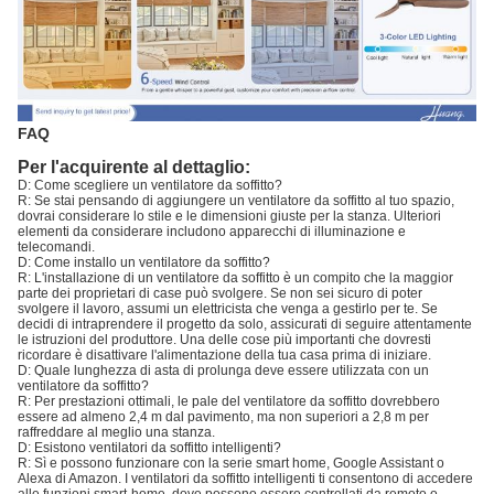
FAQ
Per l'acquirente al dettaglio:
D: Come scegliere un ventilatore da soffitto?
R: Se stai pensando di aggiungere un ventilatore da soffitto al tuo spazio,
dovrai considerare lo stile e le dimensioni giuste per la stanza. Ulteriori
elementi da considerare includono apparecchi di illuminazione e
telecomandi.
D: Come installo un ventilatore da soffitto?
R: L'installazione di un ventilatore da soffitto è un compito che la maggior
parte dei proprietari di case può svolgere. Se non sei sicuro di poter
svolgere il lavoro, assumi un elettricista che venga a gestirlo per te. Se
decidi di intraprendere il progetto da solo, assicurati di seguire attentamente
le istruzioni del produttore. Una delle cose più importanti che dovresti
ricordare è disattivare l'alimentazione della tua casa prima di iniziare.
D: Quale lunghezza di asta di prolunga deve essere utilizzata con un
ventilatore da soffitto?
R: Per prestazioni ottimali, le pale del ventilatore da soffitto dovrebbero
essere ad almeno 2,4 m dal pavimento, ma non superiori a 2,8 m per
raffreddare al meglio una stanza.
D: Esistono ventilatori da soffitto intelligenti?
R: Sì e possono funzionare con la serie smart home, Google Assistant o
Alexa di Amazon. I ventilatori da soffitto intelligenti ti consentono di accedere