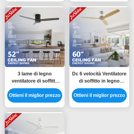
continua
della pala per l'ufficio
3 lame di legno
Dc 6 velocità Ventilatore
ventilatore di soffitto
di soffitto in legno
basso profilo silenzioso
massello Controllo
Ottieni il miglior prezzo
risparmio energetico
Ottieni il miglior prezzo
remoto Decorativo
motore a corrente
interno
continua flush
montaggio 52 pollici