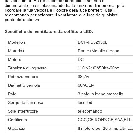
funzione timer. Ha tre colori per la regolazione, non è
dimmerabile, ma il telecomando ha la funzione di memoria, può
ricordare la tua velocità e il colore della luce preferiti. Usa il
telecomando per azionare il ventilatore e la luce da qualsiasi
punto della stanza
Specifiche del ventilatore da soffitto a LED:
Modello n.
DCF-FS52930L
Materiale
Rame+Metallo+Legno
Motore
DC
Tensione di ingresso
110v-240V/50hz-60hz
Potenza motore
38,7w
Diametro ventola
60"/OEM
Pale
3 pale in legno massello
Sorgente luminosa
luce led
Stile interruttore
telecomando
Certificato
CCC,CE,ROHS,CB,SAA,ETL
Garanzia
Il motore per 10 anni, altri a