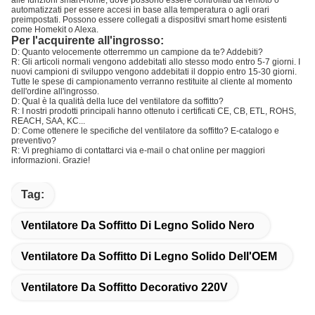
alle funzioni smart-home, dove possono essere controllati da remoto o
automatizzati per essere accesi in base alla temperatura o agli orari
preimpostati. Possono essere collegati a dispositivi smart home esistenti
come Homekit o Alexa.
Per l'acquirente all'ingrosso:
D: Quanto velocemente otterremmo un campione da te? Addebiti?
R: Gli articoli normali vengono addebitati allo stesso modo entro 5-7 giorni. I
nuovi campioni di sviluppo vengono addebitati il doppio entro 15-30 giorni.
Tutte le spese di campionamento verranno restituite al cliente al momento
dell'ordine all'ingrosso.
D: Qual è la qualità della luce del ventilatore da soffitto?
R: I nostri prodotti principali hanno ottenuto i certificati CE, CB, ETL, ROHS,
REACH, SAA, KC...
D: Come ottenere le specifiche del ventilatore da soffitto? E-catalogo e
preventivo?
R: Vi preghiamo di contattarci via e-mail o chat online per maggiori
informazioni. Grazie!
Tag:
Ventilatore Da Soffitto Di Legno Solido Nero
Ventilatore Da Soffitto Di Legno Solido Dell'OEM
Ventilatore Da Soffitto Decorativo 220V