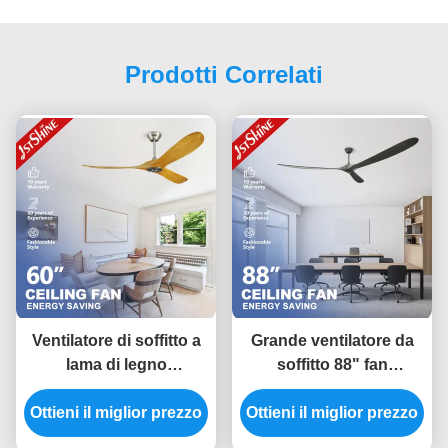
Prodotti Correlati
Ventilatore di soffitto a
Grande ventilatore da
lama di legno
soffitto 88" fan
decorativo per hotel
economizzatore
Ottieni il miglior prezzo
con telecomando a
Ottieni il miglior prezzo
d'energia di legno
motore a corrente
solido del motore di CC