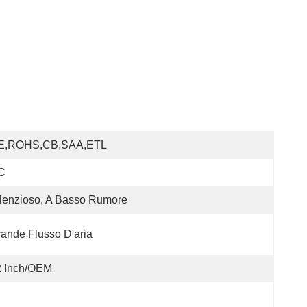
E,ROHS,CB,SAA,ETL
C
lenzioso, A Basso Rumore
ande Flusso D'aria
2 Inch/OEM