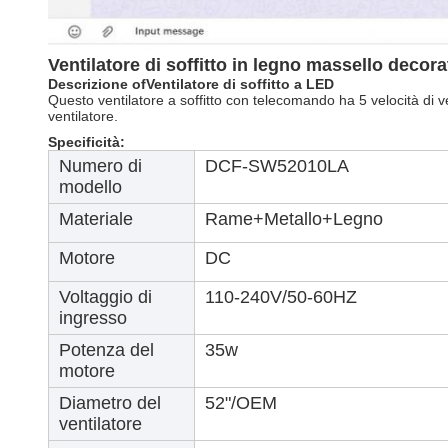
Ventilatore di soffitto in legno massello decor
Descrizione
o
f
Ventilatore di soffitto a LED
Questo ventilatore a soffitto con telecomando ha 5 velocità di ven
ventilatore.
Specificità:
Numero di
DCF-SW52010LA
modello
Materiale
Rame+Metallo+Legno
Motore
DC
Voltaggio di
110-240V/50-60HZ
ingresso
Potenza del
35w
motore
Diametro del
52"/OEM
ventilatore