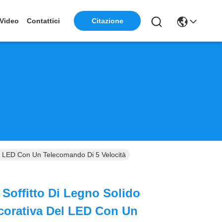
Video
Contattici
Citazione
Del LED Con Un Telecomando Di 5 Velocità
 Soffitto Di Legno Solido
corativa Del LED Con Un