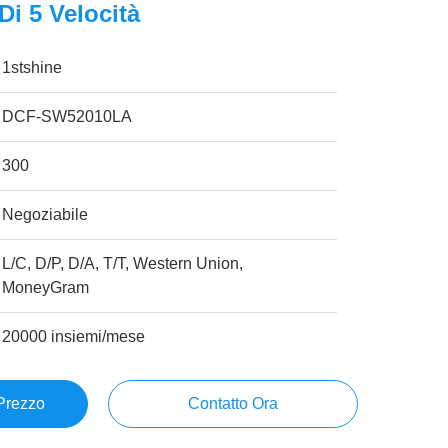
i 5 Velocità
1stshine
DCF-SW52010LA
300
Negoziabile
L/C, D/P, D/A, T/T, Western Union,
MoneyGram
20000 insiemi/mese
 Prezzo
Contatto Ora