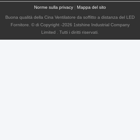
Norme sulla privacy
|
Mappa del sito
Buona qualità della Cina Ventilatore da soffitto a distanza del LED
Fornitore. © di Copyright -2026 1stshine Industrial Company
Limited . Tutti i diritti riservati.