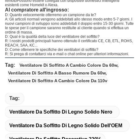
remotoPossono essere collegati con dispositivi domestici intelligenti
esistenti come Homekit o Alexa.
Al compratore all'ingrosso:
D: Quanto velocemente otterremo un campione da te?
A: Gli articoli normali vengono addebitati allo stesso modo entro 5-7 giorni. I
nuovi campioni di sviluppo sono addebitati il doppio entro 15-30 giorni. Tutte
le spese per il campione saranno restituite al cliente quando si effettua un
ordine di massa.
D: Qual è la qualità della luce del ventilatore del soffitto?
R: I nostri prodotti principali hanno ottenuto il certificato CE, CB, ETL, ROHS,
REACH, SAA, KC...
D: Come ottenere le specifiche dei ventilatori di soffitto?
R: Si prega di contattarci via e-mail o chat online per ulteriori informazioni.
Tag:
Ventilatore Di Soffitto A Cambio Colore Da 60w
,
Ventilatore Di Soffitto A Basso Rumore Da 60w
,
Ventilatore Di Soffitto A Cambio Colore Da 110v
Tag:
Ventilatore Da Soffitto Di Legno Solido Nero
Ventilatore Da Soffitto Di Legno Solido Dell'OEM