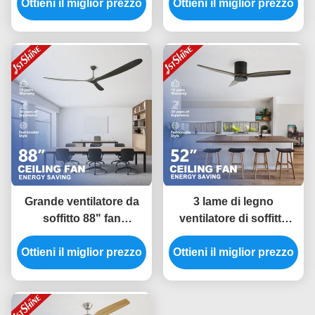
Ottieni il miglior prezzo
con telecomando a
Ottieni il miglior prezzo
telecomando basso
motore a corrente
rumore
continua
Grande ventilatore da
3 lame di legno
soffitto 88" fan
ventilatore di soffitto
economizzatore
basso profilo silenzioso
Ottieni il miglior prezzo
d'energia di legno
Ottieni il miglior prezzo
risparmio energetico
solido del motore di CC
motore a corrente
della pala per l'ufficio
continua flush
montaggio 52 pollici