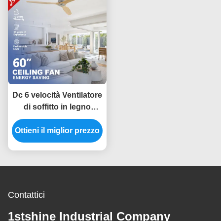
Dc 6 velocità Ventilatore
di soffitto in legno
massello Controllo
Ottieni il miglior prezzo
remoto Decorativo
interno
Contattici
1stshine Industrial Company