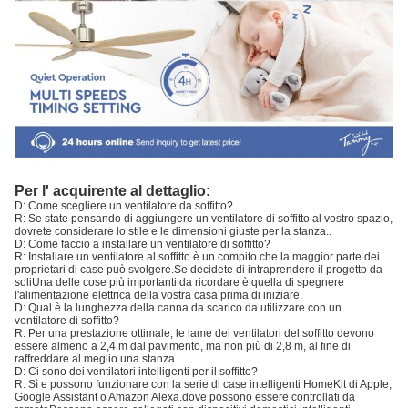
Per l' acquirente al dettaglio:
D: Come scegliere un ventilatore da soffitto?
R: Se state pensando di aggiungere un ventilatore di soffitto al vostro spazio,
dovrete considerare lo stile e le dimensioni giuste per la stanza..
D: Come faccio a installare un ventilatore di soffitto?
R: Installare un ventilatore al soffitto è un compito che la maggior parte dei
proprietari di case può svolgere.Se decidete di intraprendere il progetto da
soliUna delle cose più importanti da ricordare è quella di spegnere
l'alimentazione elettrica della vostra casa prima di iniziare.
D: Qual è la lunghezza della canna da scarico da utilizzare con un
ventilatore di soffitto?
R: Per una prestazione ottimale, le lame dei ventilatori del soffitto devono
essere almeno a 2,4 m dal pavimento, ma non più di 2,8 m, al fine di
raffreddare al meglio una stanza.
D: Ci sono dei ventilatori intelligenti per il soffitto?
R: Sì e possono funzionare con la serie di case intelligenti HomeKit di Apple,
Google Assistant o Amazon Alexa.dove possono essere controllati da