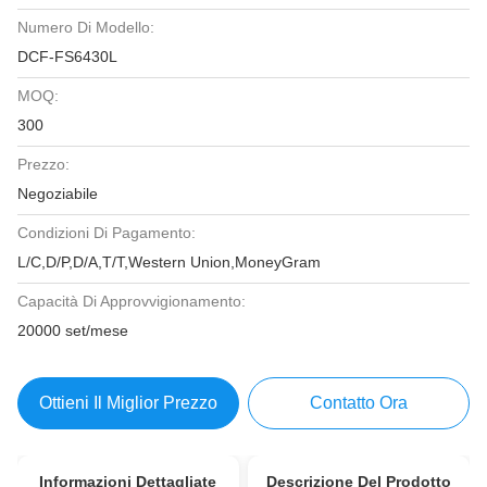
Numero Di Modello:
DCF-FS6430L
MOQ:
300
Prezzo:
Negoziabile
Condizioni Di Pagamento:
L/C,D/P,D/A,T/T,Western Union,MoneyGram
Capacità Di Approvvigionamento:
20000 set/mese
Ottieni Il Miglior Prezzo
Contatto Ora
Informazioni Dettagliate
Descrizione Del Prodotto