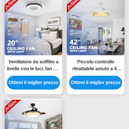
Ventilatore da soffitto a
Piccolo controllo
livello con le luci, fan del
ritrattabile astuto a 42
supporto del motore
pollici di Wifi del
Ottieni il miglior prezzo
silenzioso di CC di
Ottieni il miglior prezzo
ventilatore da soffitto
basso profilo per la
della luce del LED per la
camera da letto
camera da letto