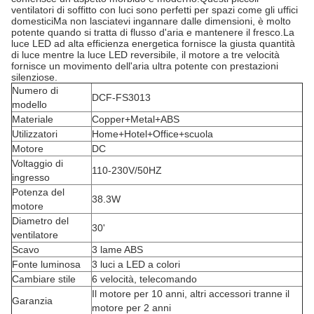
ventilatori di soffitto con luci sono perfetti per spazi come gli uffici
domesticiMa non lasciatevi ingannare dalle dimensioni, è molto
potente quando si tratta di flusso d'aria e mantenere il fresco.La
luce LED ad alta efficienza energetica fornisce la giusta quantità
di luce mentre la luce LED reversibile, il motore a tre velocità
fornisce un movimento dell'aria ultra potente con prestazioni
silenziose.
Numero di
DCF-FS3013
modello
Materiale
Copper+Metal+ABS
Utilizzatori
Home+Hotel+Office+scuola
Motore
DC
Voltaggio di
110-230V/50HZ
ingresso
Potenza del
38.3W
motore
Diametro del
30'
ventilatore
Scavo
3 lame ABS
Fonte luminosa
3 luci a LED a colori
Cambiare stile
6 velocità, telecomando
Il motore per 10 anni, altri accessori tranne il
Garanzia
motore per 2 anni