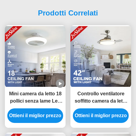
Prodotti Correlati
Mini camera da letto 18
Controllo ventilatore
pollici senza lame Led
soffitto camera da letto
soffitto ventilatore Dc
42 pollici Invisibile
Ottieni il miglior prezzo
motore 6 velocità
camera ventilatore luce
Ottieni il miglior prezzo
telecomando
basso rumore