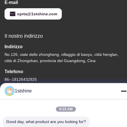
E-mail
oprta@1stshine.com
Il nostro indirizzo
Indirizzo
No.126, viale dello zhongheng, villaggio di baoyu, città henglan,
città di Zhongshan, provincia del Guangdong, Cina
Telefono
86--18126432925
1stshine
9:15 AM
Norme sulla privacy
|
Mappa del sito
Good day, what product are you looking for?
Buona qualità della Cina Ventilatore da soffitto a distanza del LED