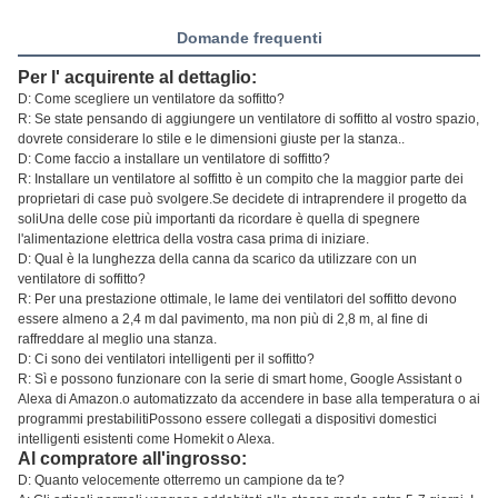
Domande frequenti
Per l' acquirente al dettaglio:
D: Come scegliere un ventilatore da soffitto?
R: Se state pensando di aggiungere un ventilatore di soffitto al vostro spazio,
dovrete considerare lo stile e le dimensioni giuste per la stanza..
D: Come faccio a installare un ventilatore di soffitto?
R: Installare un ventilatore al soffitto è un compito che la maggior parte dei
proprietari di case può svolgere.Se decidete di intraprendere il progetto da
soliUna delle cose più importanti da ricordare è quella di spegnere
l'alimentazione elettrica della vostra casa prima di iniziare.
D: Qual è la lunghezza della canna da scarico da utilizzare con un
ventilatore di soffitto?
R: Per una prestazione ottimale, le lame dei ventilatori del soffitto devono
essere almeno a 2,4 m dal pavimento, ma non più di 2,8 m, al fine di
raffreddare al meglio una stanza.
D: Ci sono dei ventilatori intelligenti per il soffitto?
R: Sì e possono funzionare con la serie di smart home, Google Assistant o
Alexa di Amazon.o automatizzato da accendere in base alla temperatura o ai
programmi prestabilitiPossono essere collegati a dispositivi domestici
intelligenti esistenti come Homekit o Alexa.
Al compratore all'ingrosso:
D: Quanto velocemente otterremo un campione da te?