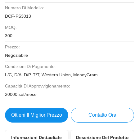
Numero Di Modello:
DCF-FS3013
MOQ:
300
Prezzo:
Negoziabile
Condizioni Di Pagamento:
L/C, D/A, D/P, T/T, Western Union, MoneyGram
Capacità Di Approvvigionamento:
20000 set/mese
Ottieni Il Miglior Prezzo
Contatto Ora
Informazioni Dettagliate
Descrizione Del Prodotto