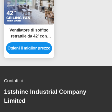
Ventilatore di soffitto
retrattile da 42' con
motore a corrente
Ottieni il miglior prezzo
continua AMD a luce a
LED dimmabile
Contattici
1stshine Industrial Company
Limited