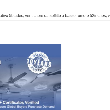
rativo 5blades
, 
ventilatore da soffitto a basso rumore 52inches
, 
v