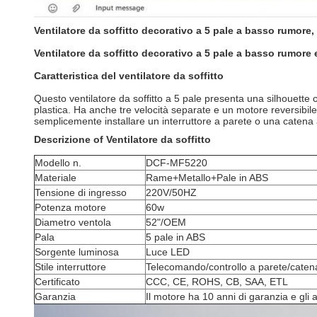
Ventilatore da soffitto decorativo a 5 pale a basso rumore,
Ventilatore da soffitto decorativo a 5 pale a basso rumore 
Caratteristica del ventilatore da soffitto
Questo ventilatore da soffitto a 5 pale presenta una silhouette
plastica. Ha anche tre velocità separate e un motore reversibile
semplicemente installare un interruttore a parete o una catena 
Descrizione
o
f Ventilatore da soffitto
Modello n.
DCF-MF5220
Materiale
Rame+Metallo+Pale in ABS
Tensione di ingresso
220V/50HZ
Potenza motore
60w
Diametro ventola
52"/OEM
Pala
5 pale in ABS
Sorgente luminosa
Luce LED
Stile interruttore
Telecomando/controllo a parete/caten
Certificato
CCC, CE, ROHS, CB, SAA, ETL
Garanzia
Il motore ha 10 anni di garanzia e gli 