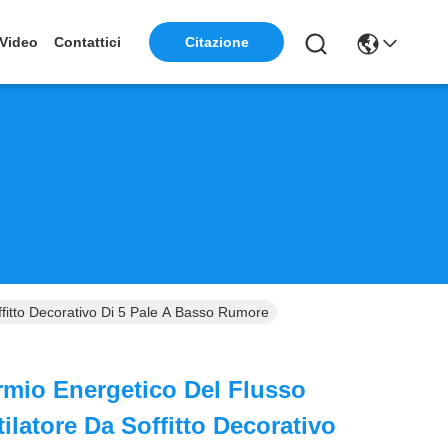
Video
Contattici
Citazione
ffitto Decorativo Di 5 Pale A Basso Rumore
mio Energetico Del Flusso
tilatore Da Soffitto Decorativo