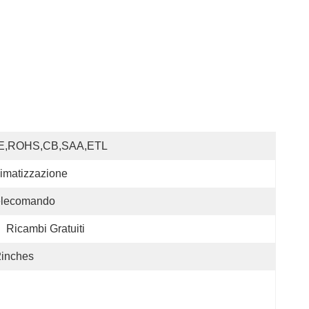
E,ROHS,CB,SAA,ETL
imatizzazione
elecomando
:
Ricambi Gratuiti
2inches