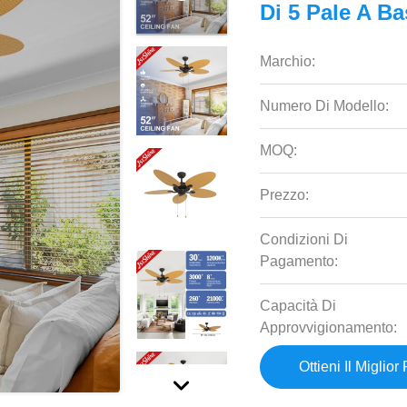
Di 5 Pale A B
Marchio:
Numero Di Modello:
MOQ:
Prezzo:
Condizioni Di
Pagamento:
Capacità Di
Approvvigionamento:
Ottieni Il Miglior