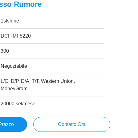
asso Rumore
1stshine
DCF-MF5220
300
Negoziabile
L/C, D/P, D/A, T/T, Western Union,
MoneyGram
20000 set/mese
 Prezzo
Contatto Ora