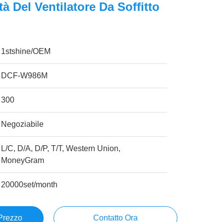
tà Del Ventilatore Da Soffitto
1stshine/OEM
DCF-W986M
300
Negoziabile
L/C, D/A, D/P, T/T, Western Union,
MoneyGram
20000set/month
 Prezzo
Contatto Ora