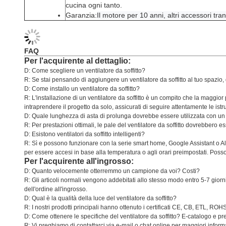
cucina ogni tanto.
Garanzia:
Il motore per 10 anni, altri accessori tra
FAQ
Per l'acquirente al dettaglio:
D: Come scegliere un ventilatore da soffitto?
R: Se stai pensando di aggiungere un ventilatore da soffitto al tuo spazio,
D: Come installo un ventilatore da soffitto?
R: L'installazione di un ventilatore da soffitto è un compito che la maggior 
intraprendere il progetto da solo, assicurati di seguire attentamente le istr
D: Quale lunghezza di asta di prolunga dovrebbe essere utilizzata con un v
R: Per prestazioni ottimali, le pale del ventilatore da soffitto dovrebber
D: Esistono ventilatori da soffitto intelligenti?
R: Sì e possono funzionare con la serie smart home, Google Assistant o Ale
per essere accesi in base alla temperatura o agli orari preimpostati. Poss
Per l'acquirente all'ingrosso:
D: Quanto velocemente otterremmo un campione da voi? Costi?
R: Gli articoli normali vengono addebitati allo stesso modo entro 5-7 gior
dell'ordine all'ingrosso.
D: Qual è la qualità della luce del ventilatore da soffitto?
R: I nostri prodotti principali hanno ottenuto i certificati CE, CB, ETL, R
D: Come ottenere le specifiche del ventilatore da soffitto? E-catalogo e pr
R: Vi preghiamo di contattarci via e-mail o chat online per maggiori inform