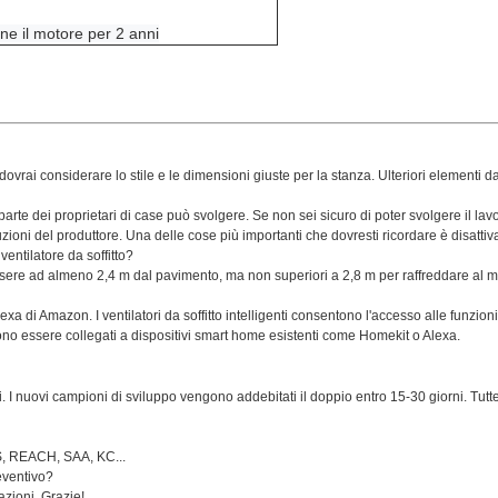
nne il motore per 2 anni
 dovrai considerare lo stile e le dimensioni giuste per la stanza. Ulteriori element
parte dei proprietari di case può svolgere. Se non sei sicuro di poter svolgere il lavo
uzioni del produttore. Una delle cose più importanti che dovresti ricordare è disattiv
entilatore da soffitto?
o essere ad almeno 2,4 m dal pavimento, ma non superiori a 2,8 m per raffreddare al 
xa di Amazon. I ventilatori da soffitto intelligenti consentono l'accesso alle funzi
ono essere collegati a dispositivi smart home esistenti come Homekit o Alexa.
ni. I nuovi campioni di sviluppo vengono addebitati il doppio entro 15-30 giorni. Tu
OHS, REACH, SAA, KC...
eventivo?
azioni. Grazie!