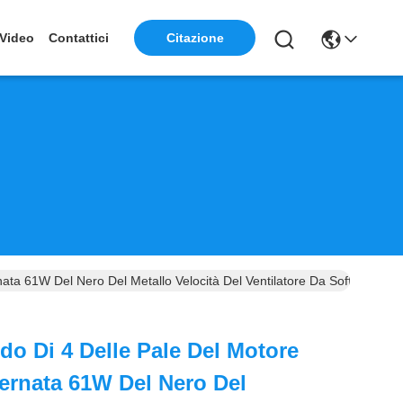
Video
Contattici
Citazione
ta 61W Del Nero Del Metallo Velocità Del Ventilatore Da Soffitto 3
o Di 4 Delle Pale Del Motore
ternata 61W Del Nero Del