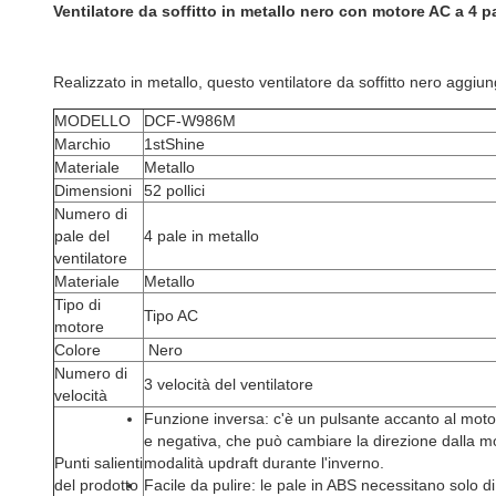
Ventilatore da soffitto in metallo nero con motore AC a 4 p
Realizzato in metallo, questo ventilatore da soffitto nero aggiun
MODELLO
DCF-W986M
Marchio
1stShine
Materiale
Metallo
Dimensioni
52 pollici
Numero di
pale del
4 pale in metallo
ventilatore
Materiale
Metallo
Tipo di
Tipo AC
motore
Colore
Nero
Numero di
3 velocità del ventilatore
velocità
Funzione inversa: c'è un pulsante accanto al motor
e negativa, che può cambiare la direzione dalla mo
Punti salienti
modalità updraft durante l'inverno
.
del prodotto
Facile da pulire: le pale in ABS necessitano solo 