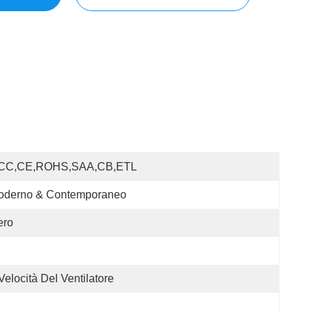
CC,CE,ROHS,SAA,CB,ETL
oderno & Contemporaneo
ero
Velocità Del Ventilatore