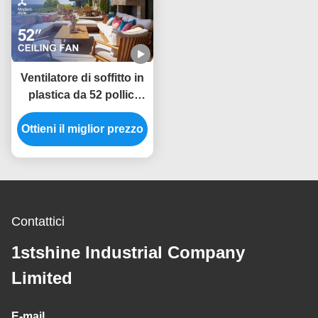
Ventilatore di soffitto in
plastica da 52 pollici
con scelta a 6 velocità e
Ottieni il miglior prezzo
telecomando
intelligente per la fonte
di alimentazione CC
Contattici
1stshine Industrial Company
Limited
E-mail