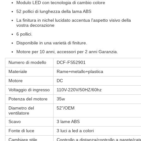
Modulo LED con tecnologia di cambio colore
52 pollici di lunghezza della lama ABS
La finitura in nichel lucidato accentua l'aspetto visivo della
vostra decorazione
6 pollici.
Disponibile in una varietà di finiture.
Motore per 10 anni, accessori per 2 anni Garanzia.
Numero di modello
DCF-FS52901
Materiale
Rame+metallo+plastica
Motore
DC
Voltaggio di ingresso
110V-220V/50HZ/60hz
Potenza del motore
35w
Diametro del
52"/OEM
ventilatore
Scavo
3 lame ABS
Fonte di luce
3 luci a led a colori
Cambiare stile
Controllo a distanza/controllo a parete/cat