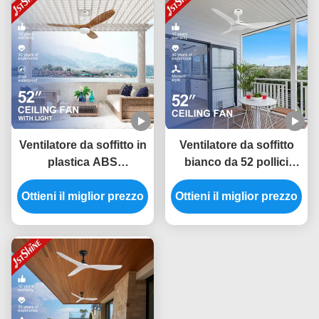
Ventilatore da soffitto in
Ventilatore da soffitto
plastica ABS
bianco da 52 pollici
impermeabile IP65 per
senza luce ABS Blade
Ottieni il miglior prezzo
esterni con pale da 52
Ottieni il miglior prezzo
Smart APP Control
pollici e telecomando