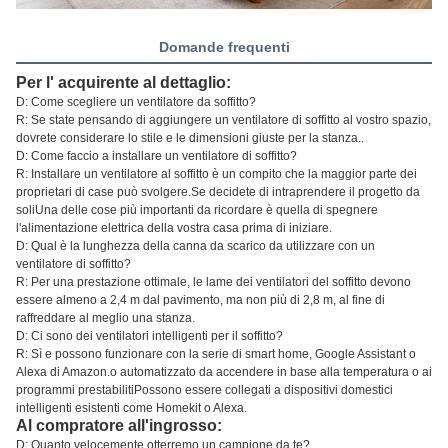
Domande frequenti
Per l' acquirente al dettaglio:
D: Come scegliere un ventilatore da soffitto?
R: Se state pensando di aggiungere un ventilatore di soffitto al vostro spazio,
dovrete considerare lo stile e le dimensioni giuste per la stanza..
D: Come faccio a installare un ventilatore di soffitto?
R: Installare un ventilatore al soffitto è un compito che la maggior parte dei
proprietari di case può svolgere.Se decidete di intraprendere il progetto da
soliUna delle cose più importanti da ricordare è quella di spegnere
l'alimentazione elettrica della vostra casa prima di iniziare.
D: Qual è la lunghezza della canna da scarico da utilizzare con un
ventilatore di soffitto?
R: Per una prestazione ottimale, le lame dei ventilatori del soffitto devono
essere almeno a 2,4 m dal pavimento, ma non più di 2,8 m, al fine di
raffreddare al meglio una stanza.
D: Ci sono dei ventilatori intelligenti per il soffitto?
R: Sì e possono funzionare con la serie di smart home, Google Assistant o
Alexa di Amazon.o automatizzato da accendere in base alla temperatura o ai
programmi prestabilitiPossono essere collegati a dispositivi domestici
intelligenti esistenti come Homekit o Alexa.
Al compratore all'ingrosso:
D: Quanto velocemente otterremo un campione da te?