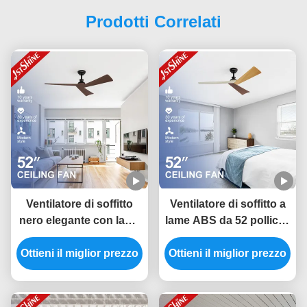
Prodotti Correlati
Ventilatore di soffitto
Ventilatore di soffitto a
nero elegante con lame
lame ABS da 52 pollici a
di grano di legno scuro
risparmio energetico
Ottieni il miglior prezzo
e tipo di interruttore a
Ottieni il miglior prezzo
con controllo Smart
controllo remoto
APP e telecomando