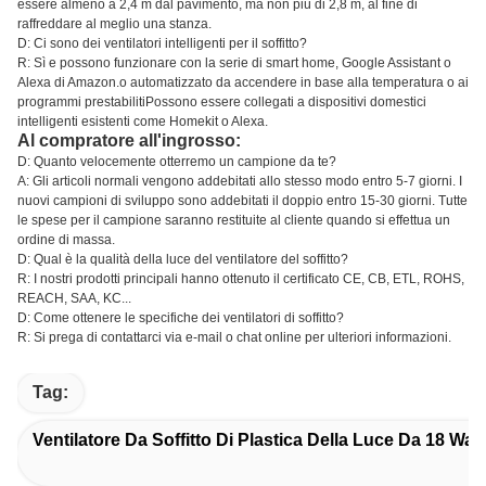
essere almeno a 2,4 m dal pavimento, ma non più di 2,8 m, al fine di
raffreddare al meglio una stanza.
D: Ci sono dei ventilatori intelligenti per il soffitto?
R: Sì e possono funzionare con la serie di smart home, Google Assistant o
Alexa di Amazon.o automatizzato da accendere in base alla temperatura o ai
programmi prestabilitiPossono essere collegati a dispositivi domestici
intelligenti esistenti come Homekit o Alexa.
Al compratore all'ingrosso:
D: Quanto velocemente otterremo un campione da te?
A: Gli articoli normali vengono addebitati allo stesso modo entro 5-7 giorni. I
nuovi campioni di sviluppo sono addebitati il doppio entro 15-30 giorni. Tutte
le spese per il campione saranno restituite al cliente quando si effettua un
ordine di massa.
D: Qual è la qualità della luce del ventilatore del soffitto?
R: I nostri prodotti principali hanno ottenuto il certificato CE, CB, ETL, ROHS,
REACH, SAA, KC...
D: Come ottenere le specifiche dei ventilatori di soffitto?
R: Si prega di contattarci via e-mail o chat online per ulteriori informazioni.
Tag:
Ventilatore Da Soffitto Di Plastica Della Luce Da 18 Wat