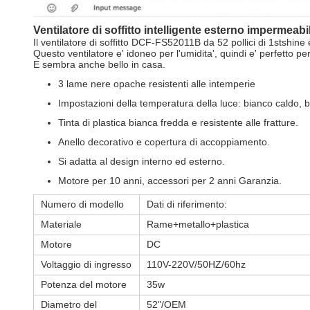
Ventilatore di soffitto intelligente esterno impermeabi
Il ventilatore di soffitto DCF-FS52011B da 52 pollici di 1stshine
Questo ventilatore e' idoneo per l'umidita', quindi e' perfetto p
E sembra anche bello in casa.
3 lame nere opache resistenti alle intemperie
Impostazioni della temperatura della luce: bianco caldo, 
Tinta di plastica bianca fredda e resistente alle fratture.
Anello decorativo e copertura di accoppiamento.
Si adatta al design interno ed esterno.
Motore per 10 anni, accessori per 2 anni Garanzia.
Numero di modello
Dati di riferimento:
Materiale
Rame+metallo+plastica
Motore
DC
Voltaggio di ingresso
110V-220V/50HZ/60hz
Potenza del motore
35w
Diametro del
52"/OEM