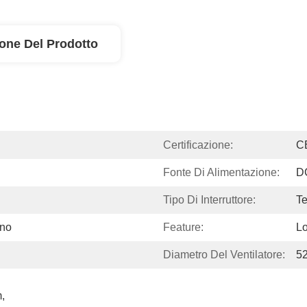
ione Del Prodotto
Certificazione:
C
Fonte Di Alimentazione:
D
Tipo Di Interruttore:
T
rno
Feature:
Lo
Diametro Del Ventilatore:
5
 