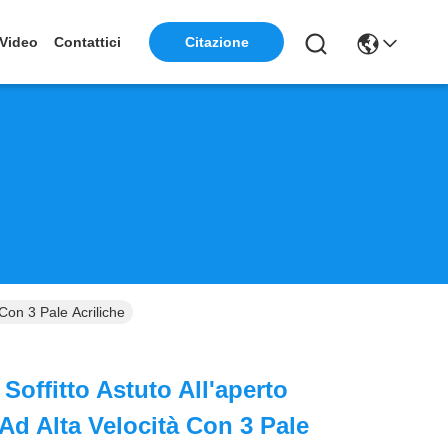
Video
Contattici
Citazione
 Con 3 Pale Acriliche
 Soffitto Astuto All'aperto
Ad Alta Velocità Con 3 Pale