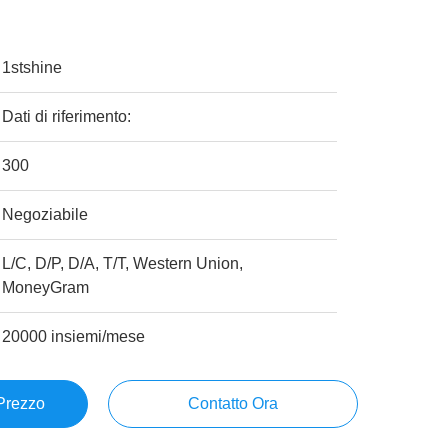
1stshine
Dati di riferimento:
300
Negoziabile
L/C, D/P, D/A, T/T, Western Union,
MoneyGram
20000 insiemi/mese
 Prezzo
Contatto Ora