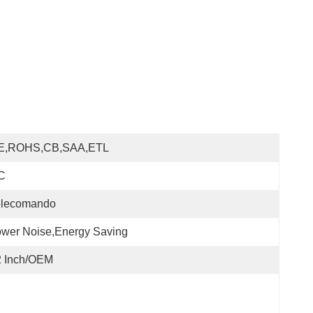
E,ROHS,CB,SAA,ETL
C
elecomando
wer Noise,Energy Saving
2 Inch/OEM