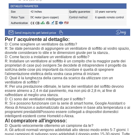
Per l' acquirente al dettaglio:
D: Come scegliere un ventilatore da soffitto?
R: Se state pensando di aggiungere un ventilatore di soffitto al vostro spazio,
dovrete considerare lo stile e le dimensioni giuste per la stanza..
D: Come faccio a installare un ventilatore di soffitto?
R: Installare un ventilatore al soffitto è un compito che la maggior parte dei
proprietari di case può svolgere.Se decidete di intraprendere il progetto da
soliUna delle cose più importanti da ricordare è quella di spegnere
l'alimentazione elettrica della vostra casa prima di iniziare.
D: Qual è la lunghezza della canna da scarico da utilizzare con un
ventilatore di soffitto?
R: Per una prestazione ottimale, le lame dei ventilatori del soffitto devono
essere almeno a 2,4 m dal pavimento, ma non più di 2,8 m, al fine di
raffreddare al meglio una stanza.
D: Ci sono dei ventilatori intelligenti per il soffitto?
R: Sì e possono funzionare con la serie di smart home, Google Assistant o
Alexa di Amazon.o automatizzato da accendere in base alla temperatura o ai
programmi prestabilitiPossono essere collegati a dispositivi domestici
intelligenti esistenti come Homekit o Alexa.
Al compratore all'ingrosso:
D: Quanto velocemente otterremo un campione da te?
A: Gli articoli normali vengono addebitati allo stesso modo entro 5-7 giorni. I
nuovi campioni di sviluppo sono addebitati il doppio entro 15-30 giorni. Tutte