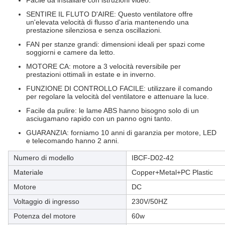
Facile da installare con istruzioni video.
SENTIRE IL FLUTO D'AIRE: Questo ventilatore offre
un'elevata velocità di flusso d'aria mantenendo una
prestazione silenziosa e senza oscillazioni.
FAN per stanze grandi: dimensioni ideali per spazi come
soggiorni e camere da letto.
MOTORE CA: motore a 3 velocità reversibile per
prestazioni ottimali in estate e in inverno.
FUNZIONE DI CONTROLLO FACILE: utilizzare il comando
per regolare la velocità del ventilatore e attenuare la luce.
Facile da pulire: le lame ABS hanno bisogno solo di un
asciugamano rapido con un panno ogni tanto.
GUARANZIA: forniamo 10 anni di garanzia per motore, LED
e telecomando hanno 2 anni.
Numero di modello
IBCF-D02-42
Materiale
Copper+Metal+PC Plastic
Motore
DC
Voltaggio di ingresso
230V/50HZ
Potenza del motore
60w