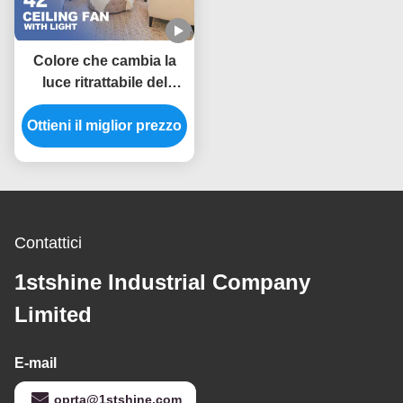
Colore che cambia la
luce ritrattabile del
ventilatore da soffitto
3000K per la camera da
Ottieni il miglior prezzo
letto dell'hotel
Contattici
1stshine Industrial Company
Limited
E-mail
oprta@1stshine.com