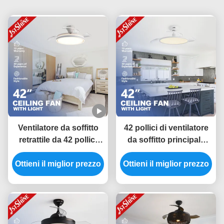
Ventilatore da soffitto
42 pollici di ventilatore
retrattile da 42 pollici
da soffitto principale
con luce, motore DC e
astuto, ventilatore da
Ottieni il miglior prezzo
telecomando a 6
Ottieni il miglior prezzo
soffitto invisibile del
velocità
motore di CC per la
camera da letto