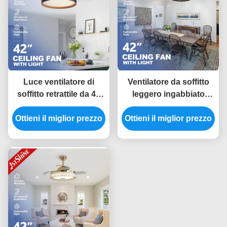
Luce ventilatore di
Ventilatore da soffitto
soffitto retrattile da 42
leggero ingabbiato
pollici per comfort e
telecomando,
Ottieni il miglior prezzo
comodità
Ottieni il miglior prezzo
ventilatore da soffitto
decorativo del LED