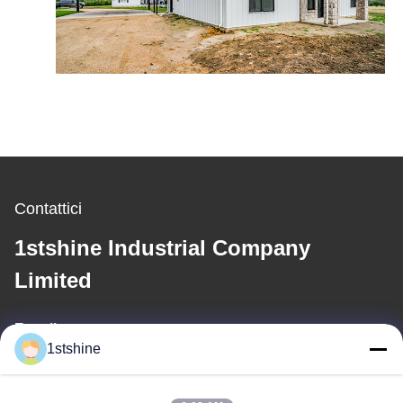
Contattici
1stshine Industrial Company
Limited
E-mail
1stshine
oprta@1stshine.com