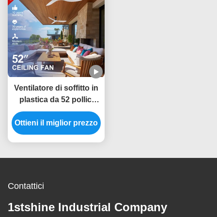
Ventilatore di soffitto in
plastica da 52 pollici
con scelta a 6 velocità e
Ottieni il miglior prezzo
telecomando
intelligente per la fonte
di alimentazione CC
Contattici
1stshine Industrial Company