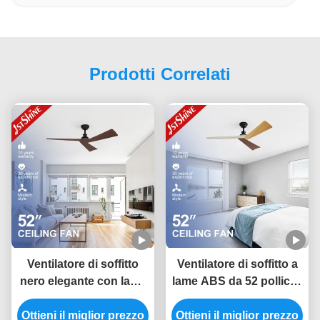
Prodotti Correlati
Ventilatore di soffitto
Ventilatore di soffitto a
nero elegante con lame
lame ABS da 52 pollici a
di grano di legno scuro
risparmio energetico
Ottieni il miglior prezzo
e tipo di interruttore a
Ottieni il miglior prezzo
con controllo Smart