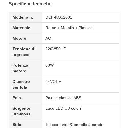
Specifiche tecniche
Modello n.
DCF-KG52601
Materiale
Rame + Metallo + Plastica
Motore
AC
Tensione di
220V/50HZ
ingresso
Potenza
60W
motore
Diametro
44"/OEM
ventola
Pala
Pale in plastica ABS
Sorgente
Luce LED a 3 colori
luminosa
Stile
Telecomando/Controllo a parete