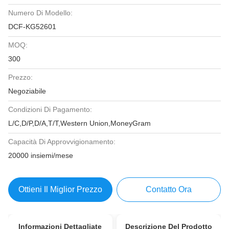
Numero Di Modello:
DCF-KG52601
MOQ:
300
Prezzo:
Negoziabile
Condizioni Di Pagamento:
L/C,D/P,D/A,T/T,Western Union,MoneyGram
Capacità Di Approvvigionamento:
20000 insiemi/mese
Ottieni Il Miglior Prezzo
Contatto Ora
Informazioni Dettagliate
Descrizione Del Prodotto